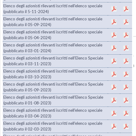
Elenco degli azionisti rilevanti iscritti nell'elenco speciale
(pubblicato il 5-11-2024)
Elenco degli azionisti rilevanti iscritti nell'elenco speciale
(pubblicato il 05-09-2024)
Elenco degli azionisti rilevanti iscritti nell'elenco speciale
(pubblicato il 05-04-2024)
Copyright © 1985-2026
BasicNet S.p.A.
- P.I. 04413650013 - All Rights Reserved
Elenco degli azionisti rilevanti iscritti nell'elenco speciale
|
Dati Societari - Privacy
(pubblicato il 03-01-2024)
Per la diffusione e lo stoccaggio delle Informazioni Regolamentate, BasicNet S.p.A.
Elenco degli azionisti rilevanti iscritti nell'Elenco Speciale
ha scelto di avvalersi del sistema 1INFO,
www.1info.it
, gestito da Computershare
(pubblicato il 03-11-2023)
S.p.A. avente sede in Milano, via Lorenzo Mascheroni 19 e autorizzato da CONSOB
Elenco degli azionisti rilevanti iscritti nell'Elenco Speciale
con delibera n. 18852 del 9 aprile 2014.
(pubblicato il 03-10-2023)
Elenco degli azionisti rilevanti iscritti nell'Elenco Speciale
(pubblicato il 05-09-2023)
Elenco degli azionisti rilevanti iscritti nell'Elenco Speciale
(pubblicato il 01-08-2023)
Elenco degli azionisti rilevanti iscritti nell'elenco speciale
(pubblicato il 03-04-2023)
Elenco degli azionisti rilevanti iscritti nell'elenco speciale
(pubblicato il 02-03-2023)