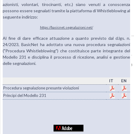
azionisti, volontari, tirocinanti, etc.) siano venuti a conoscenza
possono essere segnalati tramite la piattaforma di Whistleblowing al
seguente indirizzo:
https://basicnet.segnalazioni.net/
Al fine di dare efficace attuazione a quanto previsto dal d.lgs. n.
Copyright © 1985-2026
BasicNet S.p.A.
- P.I. 04413650013 - All Rights Reserved
24/2023, BasicNet ha adottato una nuova procedura segnalazioni
|
Dati Societari - Privacy
("Procedura Whistleblowing") che costituisce parte integrante del
Per la diffusione e lo stoccaggio delle Informazioni Regolamentate, BasicNet S.p.A.
Modello 231 e disciplina il processo di ricezione, analisi e gestione
ha scelto di avvalersi del sistema 1INFO,
www.1info.it
, gestito da Computershare
delle segnalazioni.
S.p.A. avente sede in Milano, via Lorenzo Mascheroni 19 e autorizzato da CONSOB
con delibera n. 18852 del 9 aprile 2014.
IT
EN
Procedura segnalazione presunte violazioni
Principi del Modello 231