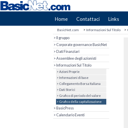
Home
Contattaci
Links
>
>
BasicNet.com
Informazioni Sul Titolo
> Il gruppo
> Corporate governance BasicNet
> Dati Finanziari
> Assemblee degli azionisti
> Informazioni Sul Titolo
> Azioni Proprie
> Informazioni di base
> Collegamento Borsa Italiana
> Dati Storici
> Grafico di periodo del valore
> Grafico della capitalizzazione
> BasicPress
> Calendario Eventi