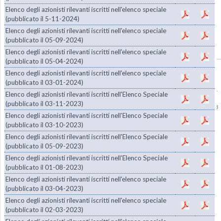
Elenco degli azionisti rilevanti iscritti nell'elenco speciale
(pubblicato il 5-11-2024)
Elenco degli azionisti rilevanti iscritti nell'elenco speciale
(pubblicato il 05-09-2024)
Elenco degli azionisti rilevanti iscritti nell'elenco speciale
(pubblicato il 05-04-2024)
Copyright © 1985-2026
BasicNet S.p.A.
- P.I. 04413650013 - All Rights Reserved
Elenco degli azionisti rilevanti iscritti nell'elenco speciale
|
Dati Societari - Privacy
(pubblicato il 03-01-2024)
Per la diffusione e lo stoccaggio delle Informazioni Regolamentate, BasicNet S.p.A.
Elenco degli azionisti rilevanti iscritti nell'Elenco Speciale
ha scelto di avvalersi del sistema 1INFO,
www.1info.it
, gestito da Computershare
(pubblicato il 03-11-2023)
S.p.A. avente sede in Milano, via Lorenzo Mascheroni 19 e autorizzato da CONSOB
Elenco degli azionisti rilevanti iscritti nell'Elenco Speciale
con delibera n. 18852 del 9 aprile 2014.
(pubblicato il 03-10-2023)
Elenco degli azionisti rilevanti iscritti nell'Elenco Speciale
(pubblicato il 05-09-2023)
Elenco degli azionisti rilevanti iscritti nell'Elenco Speciale
(pubblicato il 01-08-2023)
Elenco degli azionisti rilevanti iscritti nell'elenco speciale
(pubblicato il 03-04-2023)
Elenco degli azionisti rilevanti iscritti nell'elenco speciale
(pubblicato il 02-03-2023)