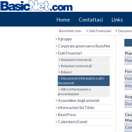
Home
Contattaci
Links
>
>
BasicNet.com
Dati Finanziari
Document
> Il gruppo
> Corporate governance BasicNet
> Dati Finanziari
Pia
> Relazioni trimestrali
Pia
> Relazioni semestrali
Fus
> Bilanci
Fusi
> Documenti informativi e altri
documenti
Atto
> Altre Informazioni e
presentazioni
Acq
> Assemblee degli azionisti
Docu
> Informazioni Sul Titolo
Ces
> BasicPress
Ma
> Calendario Eventi
Com