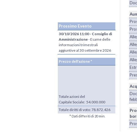
Doc
Aum
Pro
Prossimo Evento
Pros
30/10/2026 11:00 - Consiglio di
Alle
Amministrazione
- Esame delle
Alle
informazioni trimestrali
aggiuntive al 30 settembre 2026
Alle
Alle
Prezzo dell'azione *
Estr
Pres
Acq
Doc
Totale azioni del
feb
Capitale Sociale: 54.000.000
Totale diritti di voto:
78.872.426
Pro
bor
* Dati differiti di 20 min.
Pro