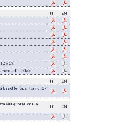
IT
EN
 12 e 13)
aumento di capitale
IT
EN
i BasicNet Spa. Torino, 27
ata alla quotazione in
IT
EN