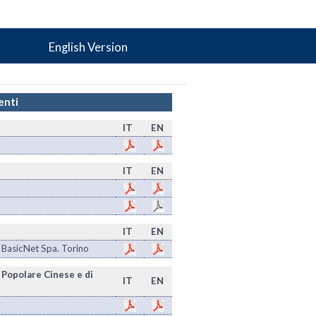
English Version
enti
IT
EN
IT
EN
IT
EN
 BasicNet Spa. Torino
 Popolare Cinese e di
IT
EN