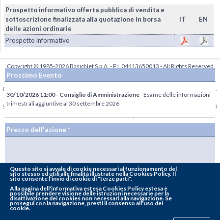
Prospetto informativo offerta pubblica di vendita e
sottoscrizione finalizzata alla quotazione in borsa
IT
EN
delle azioni ordinarie
Prospetto informativo
Copyright © 1985-2026
BasicNet S.p.A.
- P.I. 04413650013 - All Rights Reserved
Prossimo Evento
|
Dati Societari - Privacy
Per la diffusione e lo stoccaggio delle Informazioni Regolamentate, BasicNet S.p.A.
30/10/2026 11:00 - Consiglio di Amministrazione
- Esame delle informazioni
ha scelto di avvalersi del sistema 1INFO,
www.1info.it
, gestito da Computershare
trimestrali aggiuntive al 30 settembre 2026
S.p.A. avente sede in Milano, via Lorenzo Mascheroni 19 e autorizzato da CONSOB
con delibera n. 18852 del 9 aprile 2014.
Prezzo dell'azione *
Questo sito si avvale di cookie necessari al funzionamento del
sito stesso ed utili alle finalità illustrate nella Cookies Policy. Il
sito consente l'invio di cookie di "terze parti".
Totale azioni del Capitale Sociale: 54.000.000
Alla
pagina dell'informativa estesa Cookies Policy estesa
è
possibile prendere visione delle istruzioni necessarie per la
disattivazione dei cookies non necessari alla navigazione. Se
Totale diritti di voto:
78.872.426
prosegui con la navigazione, presti il consenso all'uso dei
cookie.
* Dati differiti di 20 min.