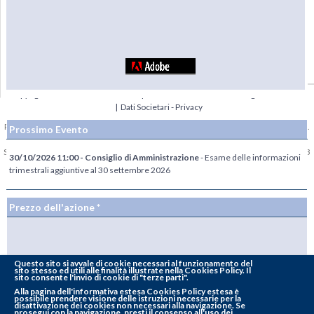
Copyright © 1985-2026
BasicNet S.p.A.
- P.I. 04413650013 - All Rights Reserved
|
Dati Societari - Privacy
Per la diffusione e lo stoccaggio delle Informazioni Regolamentate, BasicNet S.p.A.
Prossimo Evento
ha scelto di avvalersi del sistema 1INFO,
www.1info.it
, gestito da Computershare
S.p.A. avente sede in Milano, via Lorenzo Mascheroni 19 e autorizzato da CONSOB
30/10/2026 11:00 - Consiglio di Amministrazione
- Esame delle informazioni
con delibera n. 18852 del 9 aprile 2014.
trimestrali aggiuntive al 30 settembre 2026
Prezzo dell'azione *
Questo sito si avvale di cookie necessari al funzionamento del
sito stesso ed utili alle finalità illustrate nella Cookies Policy. Il
sito consente l'invio di cookie di "terze parti".
Totale azioni del Capitale Sociale: 54.000.000
Alla
pagina dell'informativa estesa Cookies Policy estesa
è
possibile prendere visione delle istruzioni necessarie per la
disattivazione dei cookies non necessari alla navigazione. Se
Totale diritti di voto:
78.872.426
prosegui con la navigazione, presti il consenso all'uso dei