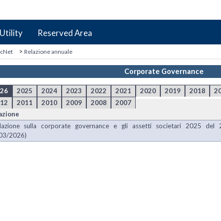
Utility
Reserved Area
>
icNet
Relazione annuale
Corporate Governance
26
2025
2024
2023
2022
2021
2020
2019
2018
2
12
2011
2010
2009
2008
2007
azione
lazione sulla corporate governance e gli assetti societari 2025 del 
03/2026)