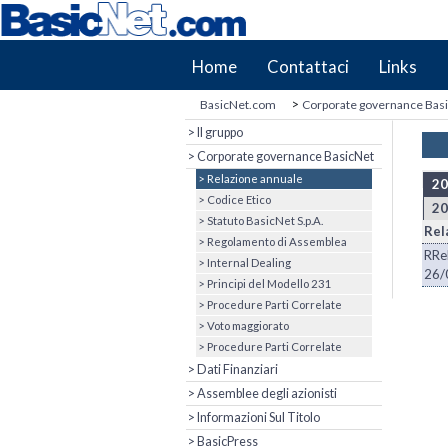
Home
Contattaci
Links
>
BasicNet.com
Corporate governance Bas
> Il gruppo
> Corporate governance BasicNet
> Relazione annuale
20
> Codice Etico
20
> Statuto BasicNet S.p.A.
Rel
> Regolamento di Assemblea
RRe
> Internal Dealing
26/
> Principi del Modello 231
> Procedure Parti Correlate
> Voto maggiorato
> Procedure Parti Correlate
> Dati Finanziari
> Assemblee degli azionisti
> Informazioni Sul Titolo
> BasicPress