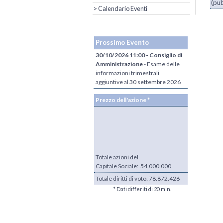
(pub
> Calendario Eventi
Prossimo Evento
30/10/2026 11:00 - Consiglio di
Amministrazione
- Esame delle
informazioni trimestrali
aggiuntive al 30 settembre 2026
Prezzo dell'azione *
Totale azioni del
Capitale Sociale: 54.000.000
Totale diritti di voto:
78.872.426
* Dati differiti di 20 min.