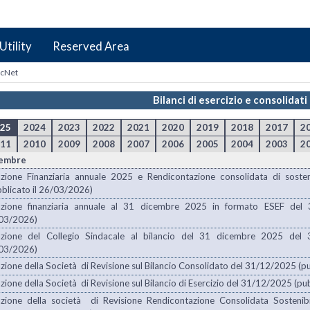
Utility
Reserved Area
icNet
Bilanci di esercizio e consolidati
25
2024
2023
2022
2021
2020
2019
2018
2017
2
11
2010
2009
2008
2007
2006
2005
2004
2003
2
embre
azione Finanziaria annuale 2025 e Rendicontazione consolidata di sos
blicato il 26/03/2026)
azione finanziaria annuale al 31 dicembre 2025 in formato ESEF del 
03/2026)
azione del Collegio Sindacale al bilancio del 31 dicembre 2025 del 
03/2026)
zione della Società di Revisione sul Bilancio Consolidato del 31/12/2025 (p
zione della Società di Revisione sul Bilancio di Esercizio del 31/12/2025 (p
azione della società di Revisione Rendicontazione Consolidata Sost