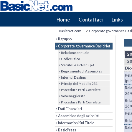
Home
Contattaci
Links
>
BasicNet.com
Corporate governance Bas
> Il gruppo
> Corporate governance BasicNet
> Relazione annuale
20
> Codice Etico
20
> Statuto BasicNet S.p.A.
Dic
> Regolamento di Assemblea
Rel
> Internal Dealing
(pub
> Principi del Modello 231
Rel
> Procedure Parti Correlate
26/
> Voto maggiorato
Rel
> Procedure Parti Correlate
26/
> Dati Finanziari
Rela
> Assemblee degli azionisti
Rela
> Informazioni Sul Titolo
Rel
> BasicPress