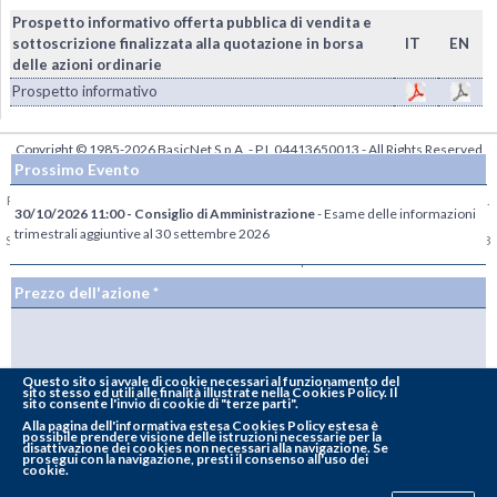
Prospetto informativo offerta pubblica di vendita e
sottoscrizione finalizzata alla quotazione in borsa
IT
EN
delle azioni ordinarie
Prospetto informativo
Copyright © 1985-2026
BasicNet S.p.A.
- P.I. 04413650013 - All Rights Reserved
Prossimo Evento
|
Dati Societari - Privacy
Per la diffusione e lo stoccaggio delle Informazioni Regolamentate, BasicNet S.p.A.
30/10/2026 11:00 - Consiglio di Amministrazione
- Esame delle informazioni
ha scelto di avvalersi del sistema 1INFO,
www.1info.it
, gestito da Computershare
trimestrali aggiuntive al 30 settembre 2026
S.p.A. avente sede in Milano, via Lorenzo Mascheroni 19 e autorizzato da CONSOB
con delibera n. 18852 del 9 aprile 2014.
Prezzo dell'azione *
Questo sito si avvale di cookie necessari al funzionamento del
sito stesso ed utili alle finalità illustrate nella Cookies Policy. Il
sito consente l'invio di cookie di "terze parti".
Totale azioni del Capitale Sociale: 54.000.000
Alla
pagina dell'informativa estesa Cookies Policy estesa
è
possibile prendere visione delle istruzioni necessarie per la
disattivazione dei cookies non necessari alla navigazione. Se
Totale diritti di voto:
78.872.426
prosegui con la navigazione, presti il consenso all'uso dei
cookie.
* Dati differiti di 20 min.