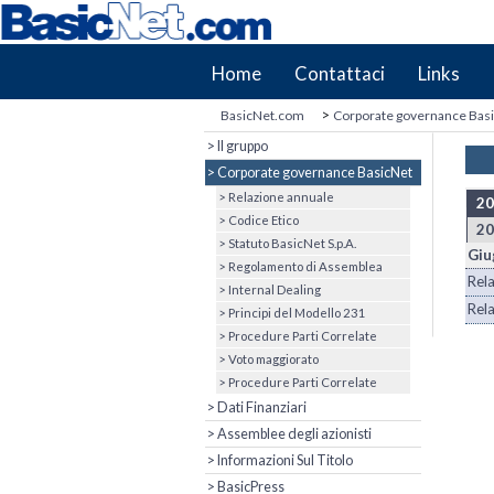
Home
Contattaci
Links
>
BasicNet.com
Corporate governance Bas
> Il gruppo
> Corporate governance BasicNet
> Relazione annuale
20
> Codice Etico
20
> Statuto BasicNet S.p.A.
Giu
> Regolamento di Assemblea
Rela
> Internal Dealing
Rela
> Principi del Modello 231
> Procedure Parti Correlate
> Voto maggiorato
> Procedure Parti Correlate
> Dati Finanziari
> Assemblee degli azionisti
> Informazioni Sul Titolo
> BasicPress