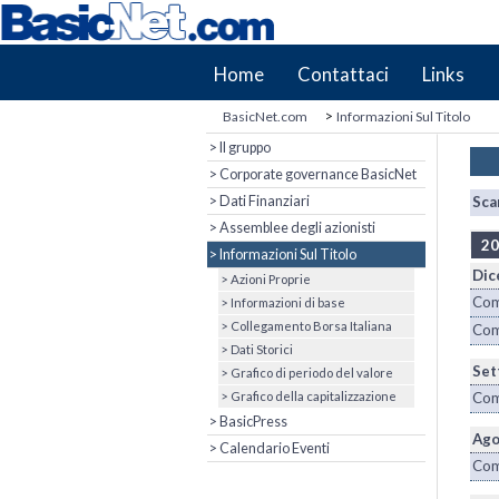
Home
Contattaci
Links
>
BasicNet.com
Informazioni Sul Titolo
> Il gruppo
> Corporate governance BasicNet
> Dati Finanziari
Sca
> Assemblee degli azionisti
20
> Informazioni Sul Titolo
Dic
> Azioni Proprie
Com
> Informazioni di base
> Collegamento Borsa Italiana
Com
> Dati Storici
Set
> Grafico di periodo del valore
> Grafico della capitalizzazione
Com
> BasicPress
Ago
> Calendario Eventi
Com