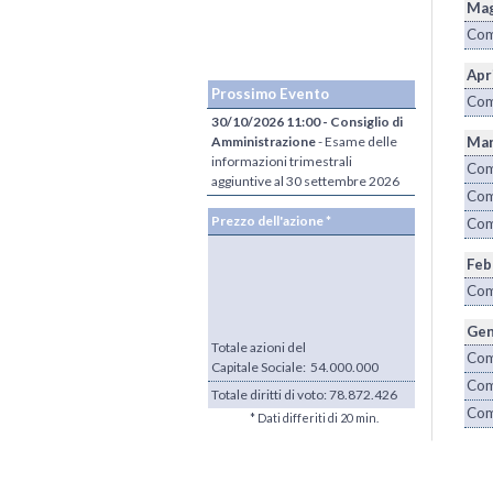
Mag
Com
Apr
Prossimo Evento
Com
30/10/2026 11:00 - Consiglio di
Amministrazione
- Esame delle
Ma
informazioni trimestrali
Com
aggiuntive al 30 settembre 2026
Com
Prezzo dell'azione *
Com
Feb
Com
Gen
Totale azioni del
Com
Capitale Sociale: 54.000.000
Com
Totale diritti di voto:
78.872.426
Com
* Dati differiti di 20 min.