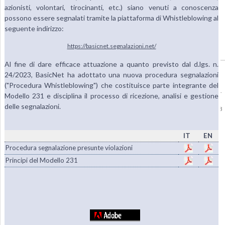
azionisti, volontari, tirocinanti, etc.) siano venuti a conoscenza
possono essere segnalati tramite la piattaforma di Whistleblowing al
seguente indirizzo:
https://basicnet.segnalazioni.net/
Al fine di dare efficace attuazione a quanto previsto dal d.lgs. n.
Copyright © 1985-2026
BasicNet S.p.A.
- P.I. 04413650013 - All Rights Reserved
24/2023, BasicNet ha adottato una nuova procedura segnalazioni
|
Dati Societari - Privacy
("Procedura Whistleblowing") che costituisce parte integrante del
Per la diffusione e lo stoccaggio delle Informazioni Regolamentate, BasicNet S.p.A.
Modello 231 e disciplina il processo di ricezione, analisi e gestione
ha scelto di avvalersi del sistema 1INFO,
www.1info.it
, gestito da Computershare
delle segnalazioni.
S.p.A. avente sede in Milano, via Lorenzo Mascheroni 19 e autorizzato da CONSOB
con delibera n. 18852 del 9 aprile 2014.
IT
EN
Procedura segnalazione presunte violazioni
Principi del Modello 231