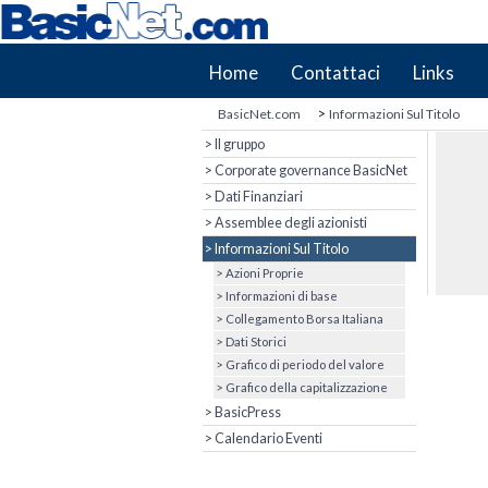
Home
Contattaci
Links
>
BasicNet.com
Informazioni Sul Titolo
> Il gruppo
> Corporate governance BasicNet
> Dati Finanziari
> Assemblee degli azionisti
> Informazioni Sul Titolo
> Azioni Proprie
> Informazioni di base
> Collegamento Borsa Italiana
> Dati Storici
> Grafico di periodo del valore
> Grafico della capitalizzazione
> BasicPress
> Calendario Eventi