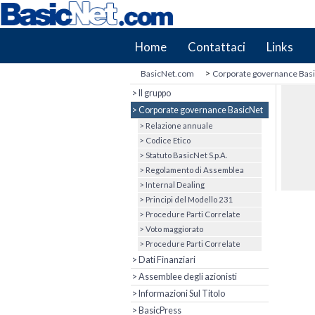
Home
Contattaci
Links
>
BasicNet.com
Corporate governance Bas
> Il gruppo
> Corporate governance BasicNet
> Relazione annuale
> Codice Etico
> Statuto BasicNet S.p.A.
> Regolamento di Assemblea
> Internal Dealing
> Principi del Modello 231
> Procedure Parti Correlate
> Voto maggiorato
> Procedure Parti Correlate
> Dati Finanziari
> Assemblee degli azionisti
> Informazioni Sul Titolo
> BasicPress